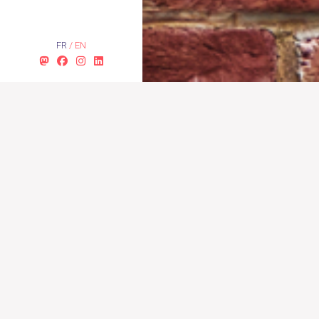
FR
/
EN