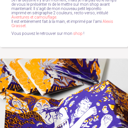
de vous le présenter ni de le mettre sur mon shop avant
maintenant. Il s'agit de mon nouveau petit leporello
imprimé en sérigraphie 2 couleurs, recto-verso, intitulé
Aventures et camouflage
.
Il est entièrement fait à la main, et imprimé par l'ami
Alexis
Grasset
.
Vous pouvez le retrouver sur mon
shop
!