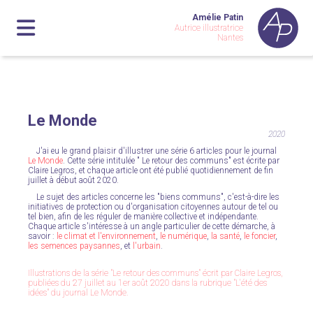
Amélie Patin
Autrice illustratrice
Nantes
Le Monde
2020
J'ai eu le grand plaisir d'illustrer une série 6 articles pour le journal
Le Monde
. Cette série intitulée " Le retour des communs" est écrite par
Claire Legros, et chaque article ont été publié quotidiennement de fin
juillet à début août 2020.
Le sujet des articles concerne les "biens communs", c'est-à-dire les
initiatives de protection ou d'organisation citoyennes autour de tel ou
tel bien, afin de les réguler de manière collective et indépendante.
Chaque article s'intéresse à un angle particulier de cette démarche, à
savoir :
le climat et l'environnement
,
le numérique
,
la santé
,
le foncier
,
les semences paysannes
, et
l'urbain
.
Illustrations de la série "Le retour des communs" écrit par Claire Legros,
publiées du 27 juillet au 1er août 2020 dans la rubrique "L'été des
idées" du journal
Le Monde
.