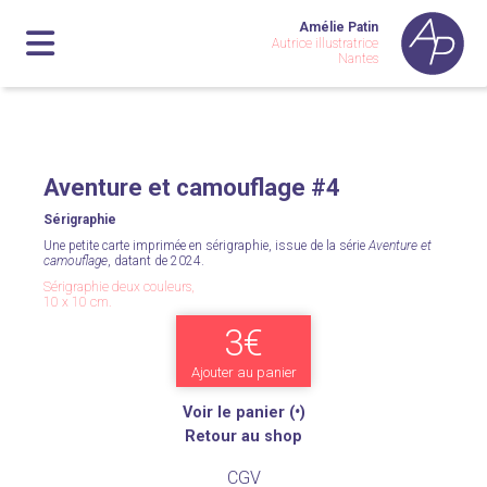
Amélie Patin
Autrice illustratrice
Nantes
Aventure et camouflage #4
Sérigraphie
Une petite carte imprimée en sérigraphie, issue de la série
Aventure et
camouflage
, datant de 2024.
Sérigraphie deux couleurs,
10 x 10 cm.
3€
Ajouter au panier
Voir le panier (
•
)
Retour au shop
CGV