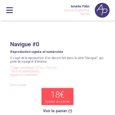
Amélie Patin
Autrice illustratrice
Nantes
Navigue #0
Reproduction signée et numérotée
Il s'agit de la repoduction d'un dessin fait dans la série "Navigue", qui
parle de voyage et d'errance.
Tirage numérique, 27,4 x 19,4 cm,
Tiré à 40 exemplaires,
signés et numérotés.
Envoi à plat.
18€
Ajouter au panier
Voir le panier (
•
)