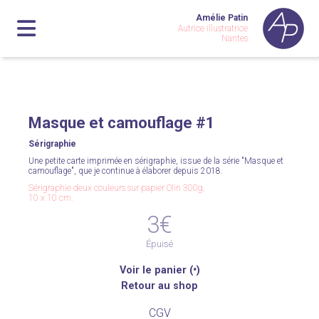
Amélie Patin
Autrice illustratrice
Nantes
Masque et camouflage #1
Sérigraphie
Une petite carte imprimée en sérigraphie, issue de la série "Masque et
camouflage", que je continue à élaborer depuis 2018.
Sérigraphie deux couleurs sur papier Olin 300g,
10 x 10 cm.
3€
Épuisé
Voir le panier (
•
)
Retour au shop
CGV