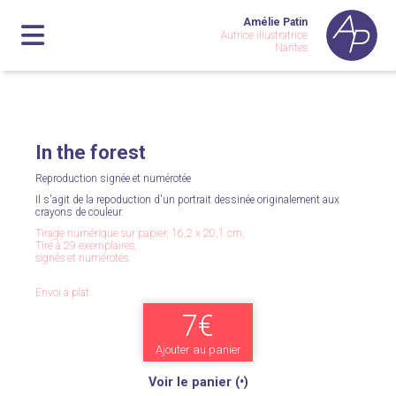
Amélie Patin
Autrice illustratrice
Nantes
In the forest
Reproduction signée et numérotée
Il s'agit de la repoduction d'un portrait dessinée originalement aux
crayons de couleur.
Tirage numérique sur papier, 16,2 x 20,1 cm,
Tiré à 29 exemplaires,
signés et numérotés.
Envoi à plat.
7€
Ajouter au panier
Voir le panier (
•
)